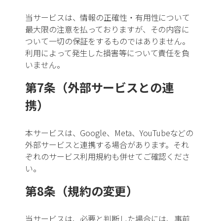
溶接・板金
当サービスは、情報の正確性・有用性について
最大限の注意を払っておりますが、その内容に
ついて一切の保証をするものではありません。
切削加工
利用によって発生した損害等について責任を負
いません。
表面処理
第7条（外部サービスとの連
電気・電子部品製造
携）
すべて
基板製造
本サービスは、Google、Meta、YouTubeなどの
配線・ハーネス加工
外部サービスと連携する場合があります。それ
ぞれのサービス利用規約も併せてご確認くださ
電子部品組立
い。
第8条（規約の変更）
当サービスは、必要と判断した場合には、事前