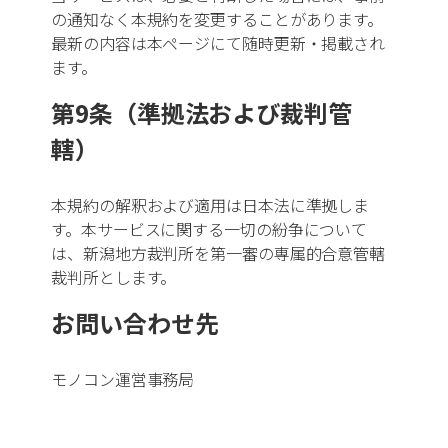
キーワード
の通知なく本規約を変更することがあります。
最新の内容は本ページにて随時更新・掲載され
ます。
24時間稼働
第9条（準拠法および裁判管
FDA認証
轄）
GMP対応
本規約の解釈および適用は日本法に準拠しま
す。本サービスに関する一切の紛争について
ISO14001取得
は、新潟地方裁判所を第一審の専属的合意管轄
裁判所とします。
ISO9001取得
お問い合わせ先
UL規格対応
モノコン運営事務局
アルミ鋳造