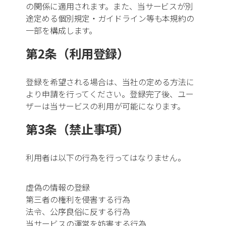
の関係に適用されます。また、当サービスが別
途定める個別規定・ガイドライン等も本規約の
一部を構成します。
業種・技術
第2条（利用登録）
その他製造業
すべて
登録を希望される場合は、当社の定める方法に
より申請を行ってください。登録完了後、ユー
木工・家具製造
ザーは当サービスの利用が可能になります。
第3条（禁止事項）
ガラス・セラミック加
工
利用者は以下の行為を行ってはなりません。
繊維・衣料製造
虚偽の情報の登録
樹脂加工業
第三者の権利を侵害する行為
法令、公序良俗に反する行為
すべて
射出成形
当サービスの運営を妨害する行為