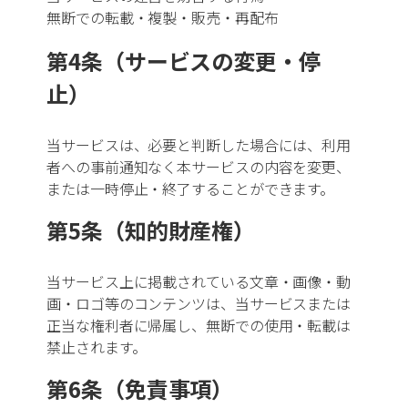
無断での転載・複製・販売・再配布
押出成形
第4条（サービスの変更・停
真空形成
止）
機械組立・製造
当サービスは、必要と判断した場合には、利用
すべて
者への事前通知なく本サービスの内容を変更、
または一時停止・終了することができます。
精密機械組立
第5条（知的財産権）
産業機械製造
当サービス上に掲載されている文章・画像・動
画・ロゴ等のコンテンツは、当サービスまたは
ロボット・自動化装置
正当な権利者に帰属し、無断での使用・転載は
禁止されます。
金属加工業
第6条（免責事項）
すべて
鋳造