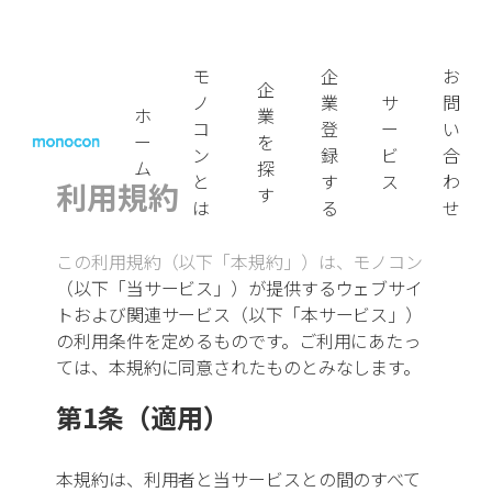
内
容
モ
企
お
を
企
ノ
業
サ
問
ス
ホ
業
コ
登
ー
い
キ
ー
を
ン
録
ビ
合
ム
探
ッ
と
す
ス
わ
利用規約
す
プ
は
る
せ
この利用規約（以下「本規約」）は、モノコン
（以下「当サービス」）が提供するウェブサイ
トおよび関連サービス（以下「本サービス」）
の利用条件を定めるものです。ご利用にあたっ
ロケーション
ては、本規約に同意されたものとみなします。
第1条（適用）
新潟市
長岡市
本規約は、利用者と当サービスとの間のすべて