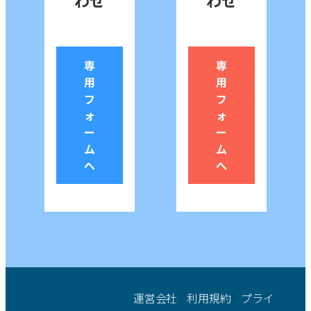
わせ
わせ
専
専
用
用
フ
フ
ォ
ォ
ー
ー
ム
ム
へ
へ
運営会社
利用規約
プライ