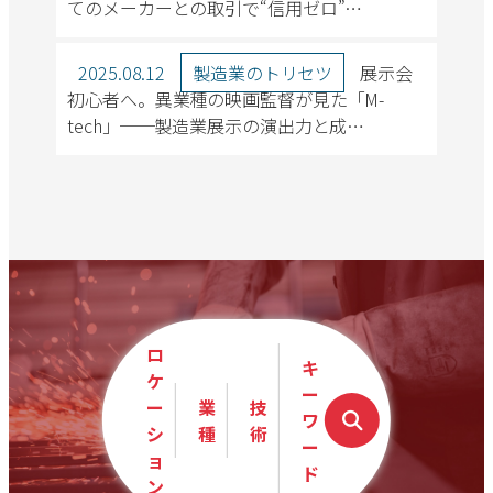
てのメーカーとの取引で“信用ゼロ”…
ロケーション
2025.08.12
製造業のトリセツ
展示会
初心者へ。異業種の映画監督が見た「M-
新潟市
長岡市
tech」──製造業展示の演出力と成…
業種・技術
その他製造業
製造業を探す
ロ
すべて
キ
ケ
ー
ー
業
技
木工・家具製造
ワ
シ
種
術
ー
ョ
ド
ガラス・セラミック加
ン