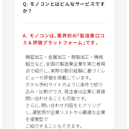
Q. モノコンとはどんなサービスです
精密鋳造
か？
表面加工（メッキ・塗
装）
A. モノコンは､業界初の｢製造業口コ
ミ＆評価プラットフォーム｣です｡
訪問打ち合わせ可
精密加工・金属加工・樹脂加工・機械
設計から一貫対応
組立など､全国の製造業企業を第三者視
点で紹介し､実際の取引経験に基づくレ
設計代行
ビューや評価を掲載しています｡
ホテル予約サイトのように条件で絞り
試作対応
込み・比較ができ､発注者は企業に直接
問い合わせることも可能です｡
さらに､問い合わせ内容をヒアリング
超音波溶着
し､運営側が企業リストから最適な企業
を提案型で
銅加工
鋳鉄
ご紹介することもできます｡