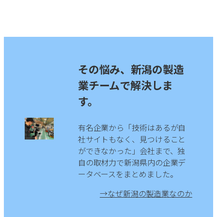
産業機械製造
ロボット・自動化装置
金属加工業
その悩み、新潟の製造
すべて
鋳造
業チームで解決しま
す。
溶接・板金
切削加工
有名企業から「技術はあるが自
社サイトもなく、見つけること
ができなかった」会社まで、独
表面処理
自の取材力で新潟県内の企業デ
ータベースをまとめました。
電気・電子部品製造
→なぜ新潟の製造業なのか
すべて
基板製造