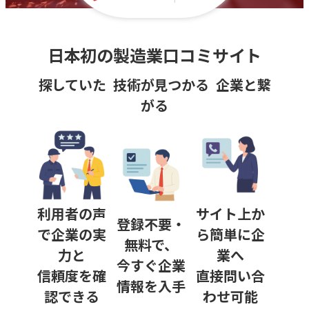
工
繊維・衣料製造
日本初の製造業口コミサイト
樹脂加工業
探していた 技術が見つかる 企業と繋
がる
すべて
射出成形
押出成形
真空形成
利用者の声
サイト上か
機械組立・製造
登録不要・
で企業の実
ら簡単に企
すべて
無料で、
力と
業へ
今すぐ企業
信頼度を確
直接問い合
精密機械組立
情報を入手
認できる
わせ可能