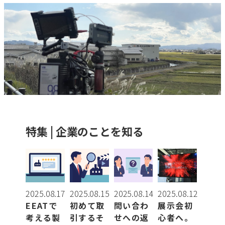
ISO9001取得
UL規格対応
アルミ鋳造
インコネル加工
オンライン商談可
特集 | 企業のことを知る
クリーンルーム有
ゴム加工
2025.08.17
2025.08.15
2025.08.14
2025.08.12
ステンレス加工
EEATで
初めて取
問い合わ
展示会初
考える製
引するそ
せへの返
心者へ。
セラミック加工