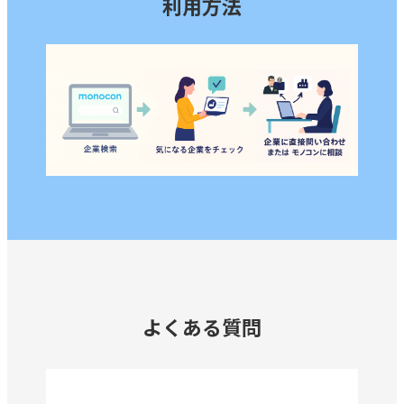
利用方法
大量生産対応
射出成形
小ロット対応
急な納期対応
板金
樹脂加工
水切断
海外発送
溶接
真空成形
よくある質問
真鍮鋳物