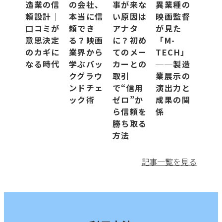
造業の信
の会社、
事が来な
異業種の
頼設計｜
本当に信
い原因は
映画監督
チタン加工
口コミが
頼でき
アナタ
が見た
意思決定
る？映画
に？初め
「M-
デザイン対応
のカギに
業界から
てのメー
TECH」
なる時代
学ぶバッ
カーとの
──製造
クグラウ
取引
業展示の
プレス加工
ンドチェ
で“信用
演出力と
ック術
ゼロ”か
成果の関
マグネシウム加工
ら信頼を
係
勝ち取る
レーザー加工
方法
三次元測定機保有
記事一覧を見る
切削加工（NC・MC）
多言語対応