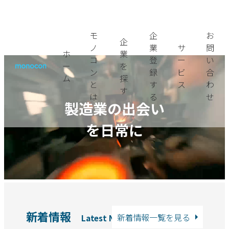
内
容
モ
企
お
を
企
ノ
業
サ
問
ス
ホ
業
コ
登
ー
い
キ
ー
を
ン
録
ビ
合
ム
探
ッ
と
す
ス
わ
す
プ
は
る
せ
製造業の出会い
を日常に
新着情報
新着情報一覧を見る
Latest News