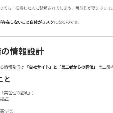
っても「検索した人に誤解されてしまう」可能性が高まります
報が存在しないこと自体がリスク
になるのです。
階の情報設計
ける情報発信は
「自社サイト」と「第三者からの評価」
の二段
こと
ど「実在性の証明」）
や認証）
の裏付け）