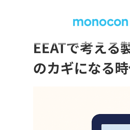
内
容
を
ス
EEATで考え
キ
ッ
のカギになる時
プ