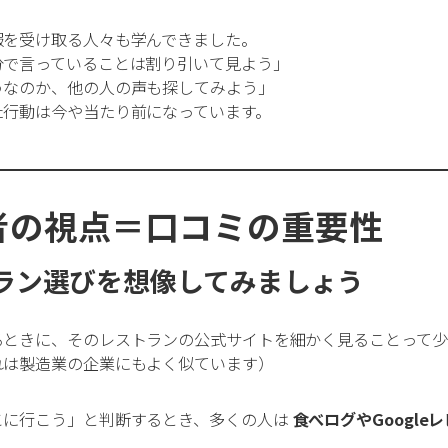
24時間稼働
FDA認
報を受け取る人々も学んできました。
分で言っていることは割り引いて見よう」
うなのか、他の人の声も探してみよう」
アルミ鋳造
インコ
た行動は今や当たり前になっています。
ステンレス加工
セ
マグネシウム加工
者の視点＝口コミの重要性
大量生産対応
射出
ラン選びを想像してみましょう
水切断
海外発送
るときに、そのレストランの公式サイトを細かく見ることって
表面加工（メッキ・塗装）
れは製造業の企業にもよく似ています）
超音波溶着
銅加工
こに行こう」と判断するとき、多くの人は
食べログやGoogle