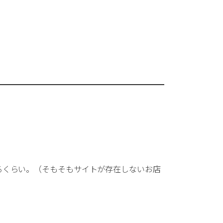
UL規格対応
ゴム加工
レス加工
C）
多言語対応
樹脂加工
るくらい。（そもそもサイトが存在しないお店
代行
試作対応