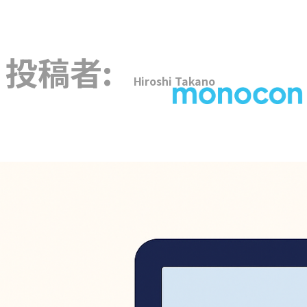
内
投稿者:
容
Hiroshi Takano
を
ス
キ
ッ
プ