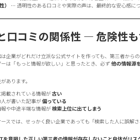
頼性）
… 透明性のある口コミや実際の声は、最終的な安心感に
Tと口コミの関係性 ― 危険性
は企業がどれだけ立派な公式サイトを作っても、第三者からの評
ザーは「もっと情報が欲しい」と思ったとき、必ず
他の情報源
性があります。
に掲載されている情報が
古い
の人が書いた記事が
偏っている
情報や中途半端な情報が
検索上位に出てしまう
ケースでは、せっかく良い企業であっても「検索した人に誤解さ
EATを意識した正しい第三者の情報が存在しないこと自体がリス