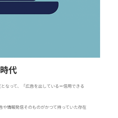
る時代
証となって、「広告を出している＝信用できる
告や情報発信そのものがかつて持っていた存在