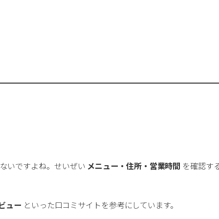
証
GMP対応
ISO14001取得
ISO9001取得
ネル加工
オンライン商談可
クリーンルーム有
ラミック加工
チタン加工
デザイン対応
プ
レーザー加工
三次元測定機保有
切削加工（NC・M
成形
小ロット対応
急な納期対応
板金
溶接
真空成形
真鍮鋳物
精密鋳造
少ないですよね。せいぜい
メニュー・住所・営業時間
を確認す
訪問打ち合わせ可
設計から一貫対応
設計
鋳鉄
レビュー
といった口コミサイトを参考にしています。