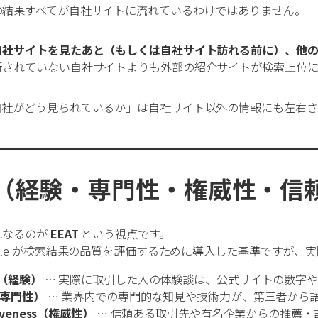
の結果すべてが自社サイトに流れているわけではありません。
自社サイトを見たあと（もしくは自社サイト訪れる前に）、他の
新されていない自社サイトよりも外部の紹介サイトが検索上位に
自社がどう見られているか」は自社サイト以外の情報にも左右さ
AT（経験・専門性・権威性・信
になるのが
EEAT
という視点です。
ogle が検索結果の品質を評価するために導入した基準ですが
ce（経験）
… 実際に取引した人の体験談は、公式サイトの数字
e（専門性）
… 業界内での専門的な知見や技術力が、第三者から
tiveness（権威性）
… 信頼ある取引先や有名企業からの推薦・