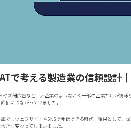
すべて
射出成形
機械組立・製造
すべて
精密機械組
金属加工業
すべて
鋳造
電気・電子部品製造
EATで考える製造業の信頼設計
すべて
基板製造
CMや新聞広告など、大企業のようなごく一部の企業だけが情報
う評価につながっていました。
、誰でもウェブサイトやSNSで発信できる時代。結果として、
キーワード
は大きく変わってしまいました。