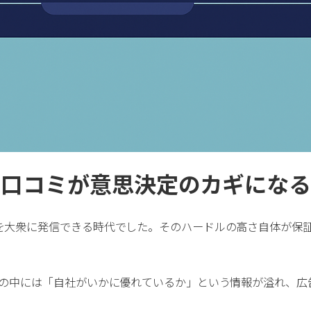
押出成形
真空形成
立
産業機械製造
ロボット・自動化装置
溶接・板金
切削加工
表面処理
｜口コミが意思決定のカギにな
配線・ハーネス加工
電子部品組立
を大衆に発信できる時代でした。そのハードルの高さ自体が保
世の中には「自社がいかに優れているか」という情報が溢れ、広