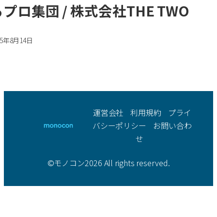
プロ集団 / 株式会社THE TWO
木工・家具製造
25年8月14日
ガラス・セラミック加
工
繊維・衣料製造
運営会社
利用規約
プライ
樹脂加工業
バシーポリシー
お問い合わ
すべて
射出成形
せ
押出成形
©モノコン2026 All rights reserved.
真空形成
機械組立・製造