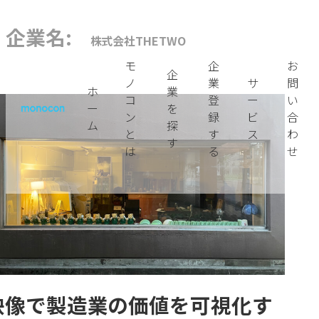
内
企業名:
株式会社THETWO
容
モ
企
お
を
企
ノ
業
サ
問
ス
ホ
業
コ
登
ー
い
キ
ー
を
ン
録
ビ
合
ロケーション
ム
探
ッ
と
す
ス
わ
す
プ
は
る
せ
新潟市
長岡市
業種・技術
その他製造業
映像で製造業の価値を可視化す
すべて